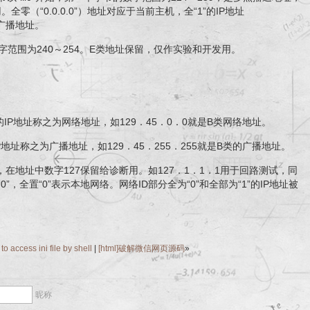
（“0.0.0.0”）地址对应于当前主机，全“1”的IP地址
网的广播地址。
一段数字范围为240～254。E类地址保留，仅作实验和开发用。
的IP地址称之为网络地址，如129．45．0．0就是B类网络地址。
IP地址称之为广播地址，如129．45．255．255就是B类的广播地址。
头，在地址中数字127保留给诊断用。如127．1．1．1用于回路测试，同
”，全置“0”表示本地网络。网络ID部分全为“0”和全部为“1”的IP地址被
to access ini file by shell
|
[html]破解微信网页源码
»
昵称