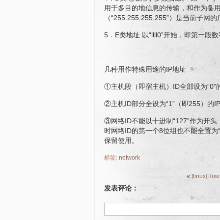
用于多目的地信息的传输，和作为备用。全零
（“255.255.255.255”）是当前子
5．E类地址 以“llll0”开始，即第
几种用作特殊用途的IP地址
①主机段（即宿主机）ID全部设为“0”
②主机ID部分全设为“1”（即255）的
③网络ID不能以十进制“127”作为开
时网络ID的第一个8位组也不能全置为“0
保留使用。
标签:
network
«
[linux]How 
发表评论：