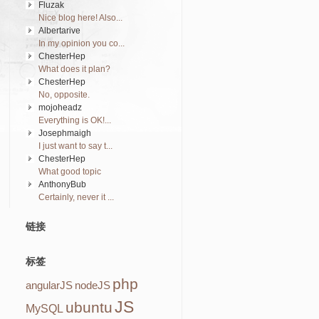
Fluzak
Nice blog here! Also...
Albertarive
In my opinion you co...
ChesterHep
What does it plan?
ChesterHep
No, opposite.
mojoheadz
Everything is OK!...
Josephmaigh
I just want to say t...
ChesterHep
What good topic
AnthonyBub
Certainly, never it ...
链接
标签
php
angularJS
nodeJS
JS
ubuntu
MySQL