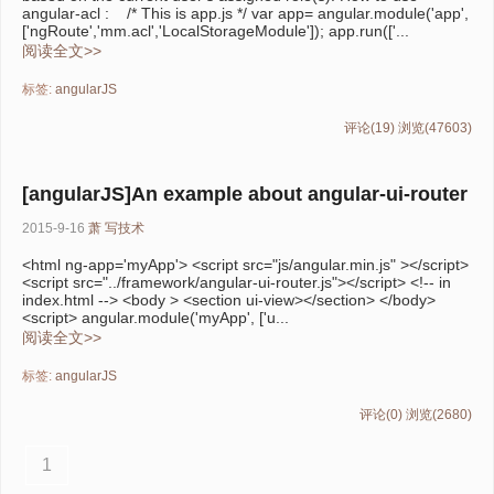
angular-acl : /* This is app.js */ var app= angular.module('app',
['ngRoute','mm.acl','LocalStorageModule']); app.run(['...
阅读全文>>
标签:
angularJS
评论(19)
浏览(47603)
[angularJS]An example about angular-ui-router
2015-9-16
萧
写技术
<html ng-app='myApp'> <script src="js/angular.min.js" ></script>
<script src="../framework/angular-ui-router.js"></script> <!-- in
index.html --> <body > <section ui-view></section> </body>
<script> angular.module('myApp', ['u...
阅读全文>>
标签:
angularJS
评论(0)
浏览(2680)
1