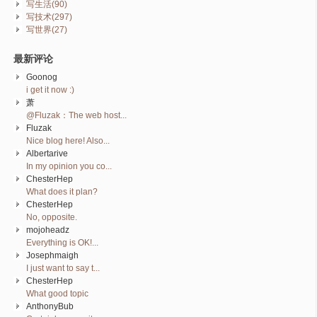
写生活(90)
写技术(297)
写世界(27)
最新评论
Goonog
i get it now :)
萧
@Fluzak：The web host...
Fluzak
Nice blog here! Also...
Albertarive
In my opinion you co...
ChesterHep
What does it plan?
ChesterHep
No, opposite.
mojoheadz
Everything is OK!...
Josephmaigh
I just want to say t...
ChesterHep
What good topic
AnthonyBub