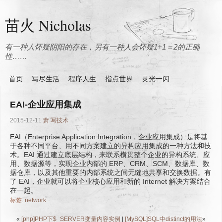
苗火 Nicholas
有一种人怀疑阴阳的存在，另有一种人会怀疑1+1＝2的正确
性……
首页
写尽生活
程序人生
指点世界
灵光一闪
EAI-企业应用集成
2015-12-11
萧
写技术
EAI（Enterprise Application Integration，企业应用集成）是将基
于各种不同平台、用不同方案建立的异构应用集成的一种方法和技
术。EAI 通过建立底层结构，来联系横贯整个企业的异构系统、应
用、数据源等，实现企业内部的 ERP、CRM、SCM、数据库、数
据仓库，以及其他重要的内部系统之间无缝地共享和交换数据。有
了 EAI，企业就可以将企业核心应用和新的 Internet 解决方案结合
在一起。
标签:
network
«
[php]PHP下$_SERVER变量内容实例
|
[MySQL]SQL中distinct的用法
»