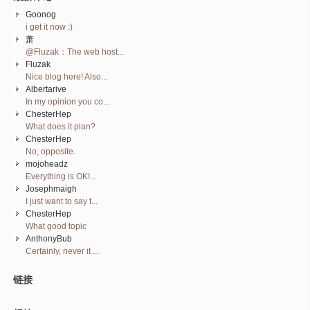
Goonog
i get it now :)
萧
@Fluzak：The web host...
Fluzak
Nice blog here! Also...
Albertarive
In my opinion you co...
ChesterHep
What does it plan?
ChesterHep
No, opposite.
mojoheadz
Everything is OK!...
Josephmaigh
I just want to say t...
ChesterHep
What good topic
AnthonyBub
Certainly, never it ...
链接